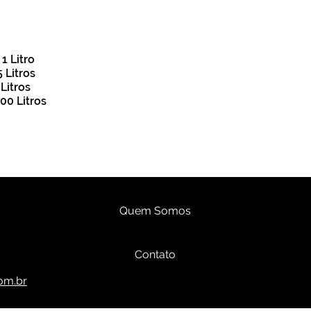
 1 L
itro
 Litros
Litros
00 Litros
Quem Somos
Contato
com.br